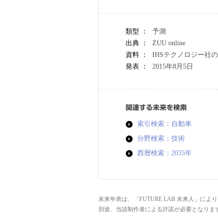
類型 ：
予測
出典 ：
ZUU online
資料 ：
IHSテクノロジー社
発表 ：
2015年8月5日
関連する未来を検索
索引検索：自動車
分野検索：技術
西暦検索：2035年
未来年表は、「FUTURE LAB 未来人」
別途、当該制作者による許諾が必要となりま