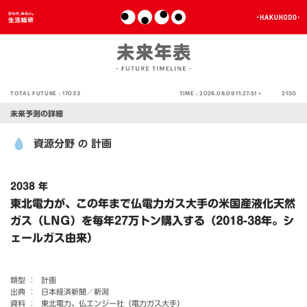
TOTAL FUTURE :
17033
TIME :
2026.08.09 11:27:51 >
2150
未来予測の詳細
資源分野
計画
の
2038 年
東北電力が、この年まで仏電力ガス大手の米国産液化天然
ガス（LNG）を毎年27万トン購入する（2018-38年。シ
ェールガス由来）
類型 ：
計画
出典 ：
日本経済新聞／新潟
資料 ：
東北電力、仏エンジー社（電力ガス大手）