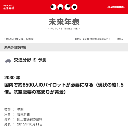
TOTAL FUTURE :
17033
TIME :
2026.08.05 23:23:41 >
2150
未来予測の詳細
交通分野
予測
の
2030 年
国内で約8500人のパイロットが必要になる（現状の約1.5
倍。航空需要の高まりが背景）
類型 ：
予測
出典 ：
毎日新聞
資料 ：
国土交通省の試算
発表 ：
2015年10月11日