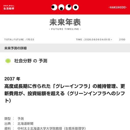
TOTAL FUTURE :
17033
TIME :
2026.08.06 04:01:13 >
2150
未来予測の詳細
社会分野
予測
の
2037 年
高度成長期に作られた「グレーインフラ」の維持管理、更
新費用が、投資総額を超える（グリーンインフラへのシフ
ト）
類型 ：
予測
出典 ：
北海道新聞
資料 ：
中村太士北海道大学大学院教授（生態系管理学）