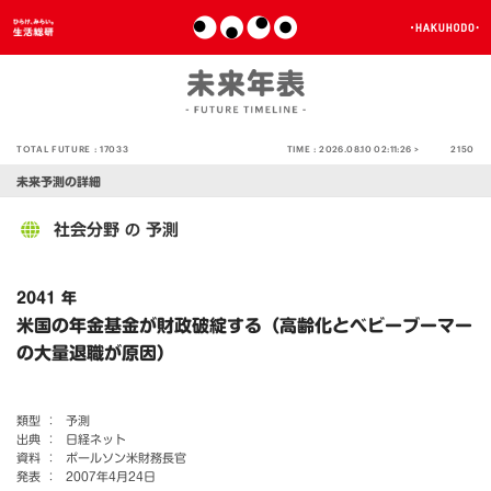
TOTAL FUTURE :
17033
TIME :
2026.08.10 02:11:26 >
2150
未来予測の詳細
社会分野
予測
の
2041 年
米国の年金基金が財政破綻する（高齢化とベビーブーマー
の大量退職が原因）
類型 ：
予測
出典 ：
日経ネット
資料 ：
ポールソン米財務長官
発表 ：
2007年4月24日