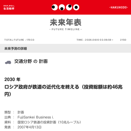
TOTAL FUTURE :
17033
TIME :
2026.08.10 02:09:59 >
2150
未来予測の詳細
交通分野
計画
の
2030 年
ロシア政府が鉄道の近代化を終える（投資総額は約46兆
円）
類型 ：
計画
出典 ：
FujiSankei Business i.
資料 ：
国営ロシア鉄道の投資計画（10兆ルーブル）
発表 ：
2007年4月13日