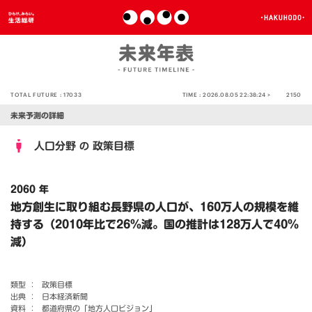
TOTAL FUTURE :
17033
TIME :
2026.08.05 22:38:24 >
2150
未来予測の詳細
人口分野
政策目標
の
2060 年
地方創生に取り組む長野県の人口が、160万人の規模を維
持する（2010年比で26％減。国の推計は128万人で40％
減）
類型 ：
政策目標
出典 ：
日本経済新聞
資料 ：
都道府県の「地方人口ビジョン」