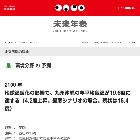
TOTAL FUTURE :
17033
TIME :
2026.08.06 06:46:21 >
2150
未来予測の詳細
環境分野
予測
の
2100 年
地球温暖化の影響で、九州沖縄の年平均気温が19.6度に
達する（4.2度上昇。最悪シナリオの場合。現状は15.4
度）
類型 ：
予測
出典 ：
西日本新聞
資料 ：
環境省九州地方環境事務所の試算