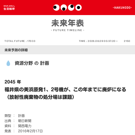
TOTAL FUTURE :
17033
TIME :
2026.08.09 00:57:20 >
2150
未来予測の詳細
資源分野
計画
の
2045 年
福井県の美浜原発1、2号機が、この年までに廃炉になる
（放射性廃棄物の処分場は課題）
類型 ：
計画
出典 ：
朝日新聞
資料 ：
関西電力
発表 ：
2016年2月17日