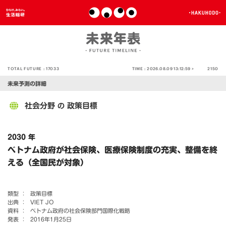
TOTAL FUTURE :
17033
TIME :
2026.08.09 13:12:59 >
2150
未来予測の詳細
社会分野
政策目標
の
2030 年
ベトナム政府が社会保険、医療保険制度の充実、整備を終
える（全国民が対象）
類型 ：
政策目標
出典 ：
VIET JO
資料 ：
ベトナム政府の社会保険部門国際化戦略
発表 ：
2016年1月25日