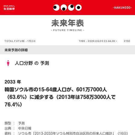
TOTAL FUTURE :
17033
TIME :
2026.08.05 22:44:28 >
2150
未来予測の詳細
人口分野
予測
の
2033 年
韓国ソウル市の15-64歳人口が、601万7000人
（63.6％）に減少する（2013年は758万3000人で
76.4％）
類型 ：
予測
出典 ：
中央日報
資料 ：
ソウル市「2013-2033年ソウル特別市自治区別の将来人口推計」（16日）