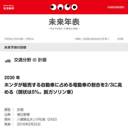
TOTAL FUTURE :
17033
TIME :
2026.08.06 01:17:15 >
2150
未来予測の詳細
交通分野
計画
の
2030 年
ホンダが販売する自動車に占める電動車の割合を2/3に高
める（現状は5％。脱ガソリン車）
類型 ：
計画
出典 ：
朝日新聞
資料 ：
八郷隆弘ホンダ社長（24日）
発表 ：
2016年2月25日