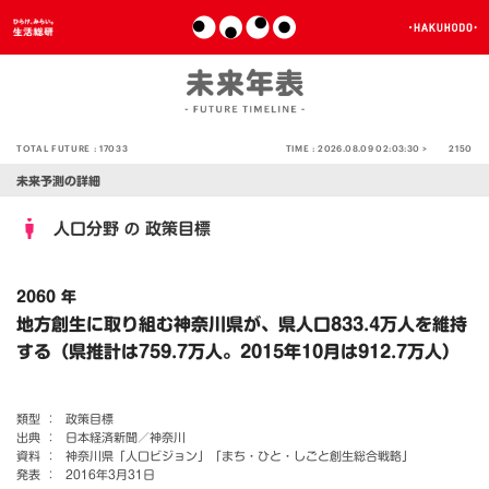
TOTAL FUTURE :
17033
TIME :
2026.08.09 02:03:30 >
2150
未来予測の詳細
人口分野
政策目標
の
2060 年
地方創生に取り組む神奈川県が、県人口833.4万人を維持
する（県推計は759.7万人。2015年10月は912.7万人）
類型 ：
政策目標
出典 ：
日本経済新聞／神奈川
資料 ：
神奈川県「人口ビジョン」「まち・ひと・しごと創生総合戦略」
発表 ：
2016年3月31日