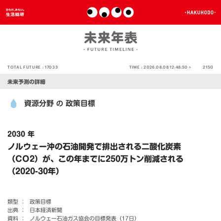
TOTAL FUTURE :
17033
TIME :
2026.08.08 12:48:50 >
2150
未来予測の詳細
資源分野
政策目標
の
2030 年
ノルウェー沖の石油開発で排出される二酸化炭素
（CO2）が、この年までに250万トン削減される
（2020-30年）
類型 ：
政策目標
出典 ：
日本経済新聞
資料 ：
ノルウェー石油ガス協会の目標発表（17日）