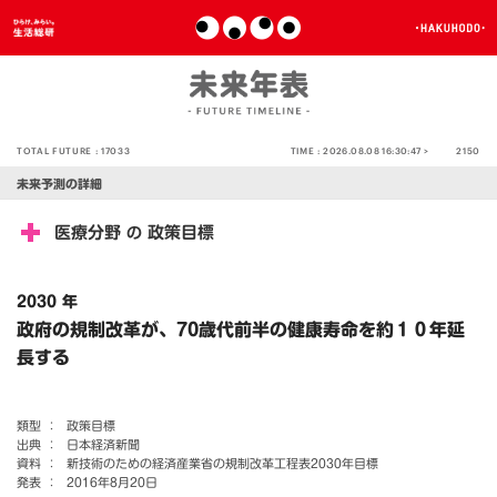
TOTAL FUTURE :
17033
TIME :
2026.08.08 16:30:47 >
2150
未来予測の詳細
医療分野
政策目標
の
2030 年
政府の規制改革が、70歳代前半の健康寿命を約１０年延
長する
類型 ：
政策目標
出典 ：
日本経済新聞
資料 ：
新技術のための経済産業省の規制改革工程表2030年目標
発表 ：
2016年8月20日