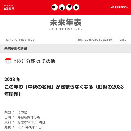
TOTAL FUTURE :
17033
TIME :
2026.08.08 03:28:59 >
2150
未来予測の詳細
ｶﾚﾝﾀﾞ分野
その他
の
2033 年
この年の「中秋の名月」が定まらなくなる（旧暦の2033
年問題）
類型 ：
その他
出典 ：
毎日新聞地方版
資料 ：
旧暦の2033年問題
発表 ：
2016年9月22日