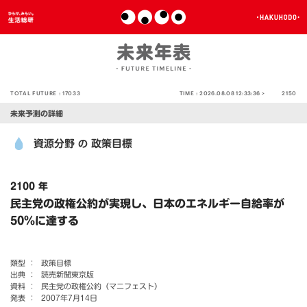
TOTAL FUTURE :
17033
TIME :
2026.08.08 12:33:36 >
2150
未来予測の詳細
資源分野
政策目標
の
2100 年
民主党の政権公約が実現し、日本のエネルギー自給率が
50％に達する
類型 ：
政策目標
出典 ：
読売新聞東京版
資料 ：
民主党の政権公約（マニフェスト）
発表 ：
2007年7月14日