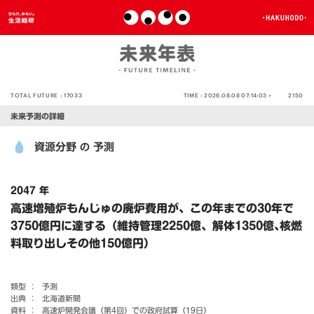
TOTAL FUTURE :
17033
TIME :
2026.08.08 07:14:03 >
2150
未来予測の詳細
資源分野
予測
の
2047 年
高速増殖炉もんじゅの廃炉費用が、この年までの30年で
3750億円に達する（維持管理2250億、解体1350億､核燃
料取り出しその他150億円）
類型 ：
予測
出典 ：
北海道新聞
資料 ：
高速炉開発会議（第4回）での政府試算（19日）