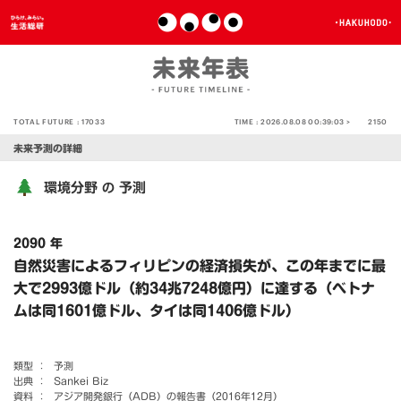
TOTAL FUTURE :
17033
TIME :
2026.08.08 00:39:03 >
2150
未来予測の詳細
環境分野
予測
の
2090 年
自然災害によるフィリピンの経済損失が、この年までに最
大で2993億ドル（約34兆7248億円）に達する（ベトナ
ムは同1601億ドル、タイは同1406億ドル）
類型 ：
予測
出典 ：
Sankei Biz
資料 ：
アジア開発銀行（ADB）の報告書（2016年12月）