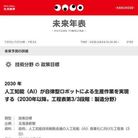
TOTAL FUTURE :
17033
TIME :
2026.08.08 12:32:36 >
2150
未来予測の詳細
技術分野
政策目標
の
2030 年
人工知能（AI）が自律型ロボットによる生産作業を実現
する（2030年以降。工程表第3/3段階：製造分野）
類型 ：
政策目標
出典 ：
北海道新聞
資料 ：
政府、人工知能技術戦略会議の人工知能（AI）商業化に向けた工程表（3
日）