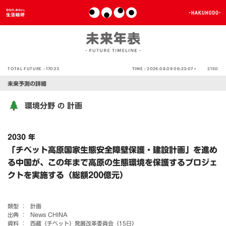
TOTAL FUTURE :
17033
TIME :
2026.08.09 06:23:07 >
2150
未来予測の詳細
環境分野
計画
の
2030 年
「チベット高原国家生態安全障壁保護・建設計画」を進め
る中国が、この年まで高原の生態環境を保護するプロジェ
クトを実施する（総額200億元）
類型 ：
計画
出典 ：
News CHINA
資料 ：
西蔵（チベット）発展改革委員会（15日）