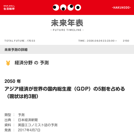
TOTAL FUTURE :
17033
TIME :
2026.08.06 22:23:00 >
2150
未来予測の詳細
経済分野
予測
の
2050 年
アジア経済が世界の国内総生産（GDP）の5割を占める
（現状は約3割）
類型 ：
予測
出典 ：
日本経済新聞
資料 ：
英国エコノミスト誌の予測
発表 ：
2017年4月7日