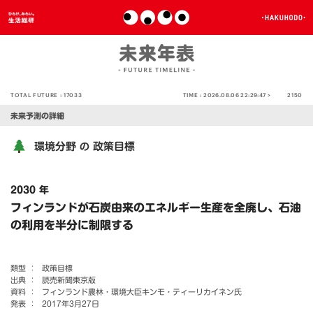
TOTAL FUTURE :
17033
TIME :
2026.08.06 22:29:48 >
2150
未来予測の詳細
環境分野
政策目標
の
2030 年
フィンランドが石炭由来のエネルギー生産を全廃し、石油
の利用を半分に制限する
類型 ：
政策目標
出典 ：
読売新聞東京版
資料 ：
フィンランド農林・環境大臣キンモ・ティーリカイネン氏
発表 ：
2017年3月27日