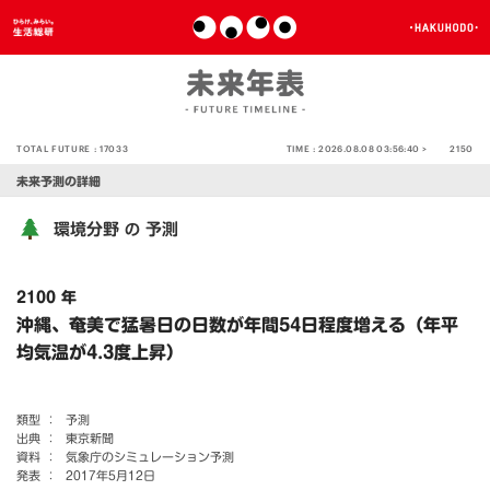
TOTAL FUTURE :
17033
TIME :
2026.08.08 03:56:40 >
2150
未来予測の詳細
環境分野
予測
の
2100 年
沖縄、奄美で猛暑日の日数が年間54日程度増える（年平
均気温が4.3度上昇）
類型 ：
予測
出典 ：
東京新聞
資料 ：
気象庁のシミュレーション予測
発表 ：
2017年5月12日