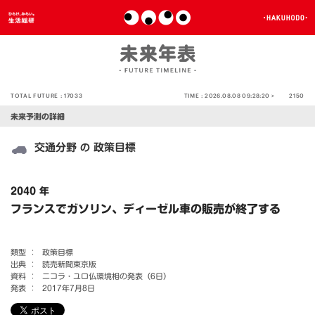
TOTAL FUTURE :
17033
TIME :
2026.08.08 09:28:20 >
2150
未来予測の詳細
交通分野
政策目標
の
2040 年
フランスでガソリン、ディーゼル車の販売が終了する
類型 ：
政策目標
出典 ：
読売新聞東京版
資料 ：
ニコラ・ユロ仏環境相の発表（6日）
発表 ：
2017年7月8日