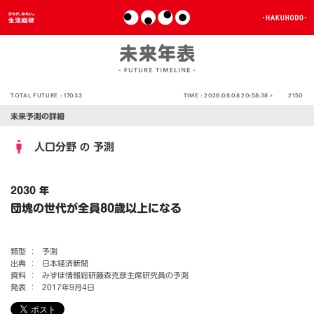
TOTAL FUTURE :
17033
TIME :
2026.08.08 20:58:38 >
2150
未来予測の詳細
人口分野
予測
の
2030 年
団塊の世代が全員80歳以上になる
類型 ：
予測
出典 ：
日本経済新聞
資料 ：
みずほ情報総研藤森克彦主席研究員の予測
発表 ：
2017年9月4日