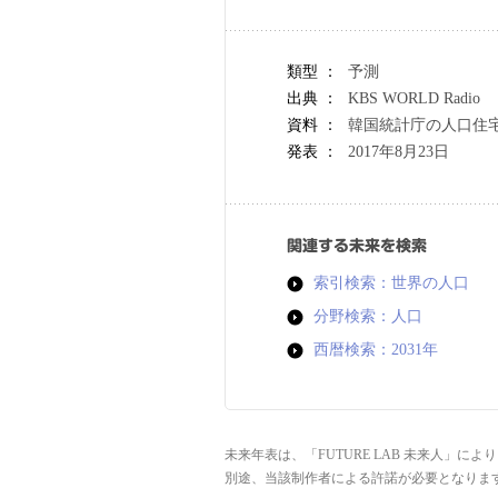
類型 ：
予測
出典 ：
KBS WORLD Radio
資料 ：
韓国統計庁の人口住宅
発表 ：
2017年8月23日
関連する未来を検索
索引検索：世界の人口
分野検索：人口
西暦検索：2031年
未来年表は、「FUTURE LAB 未来人」
別途、当該制作者による許諾が必要となりま