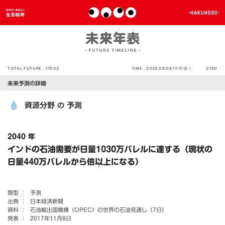
TOTAL FUTURE :
17033
TIME :
2026.08.08 17:17:12 >
2150
未来予測の詳細
資源分野
予測
の
2040 年
インドの石油需要が日量1030万バレルに達する（現状の
日量440万バレルから倍以上になる）
類型 ：
予測
出典 ：
日本経済新聞
資料 ：
石油輸出国機構（OPEC）の世界の石油見通し（7日）
発表 ：
2017年11月8日