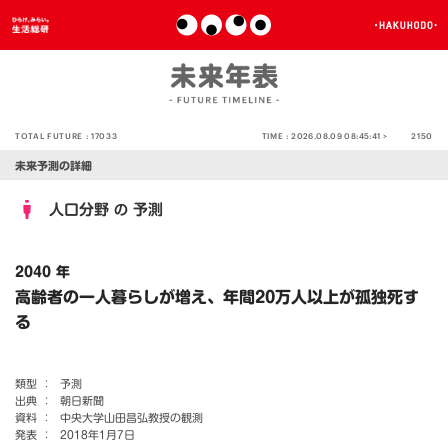
TOTAL FUTURE :
17033
TIME :
2026.08.09 08:45:41 >
2150
未来予測の詳細
人口分野
予測
の
2040 年
高齢者の一人暮らしが増え、年間20万人以上が孤独死す
る
類型 ：
予測
出典 ：
朝日新聞
資料 ：
中央大学山田昌弘教授の観測
発表 ：
2018年1月7日