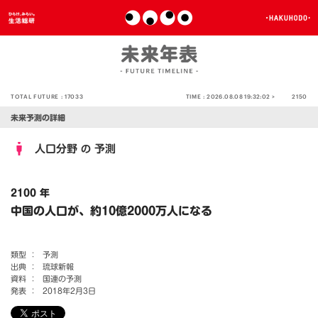
TOTAL FUTURE :
17033
TIME :
2026.08.08 19:32:02 >
2150
未来予測の詳細
人口分野
予測
の
2100 年
中国の人口が、約10億2000万人になる
類型 ：
予測
出典 ：
琉球新報
資料 ：
国連の予測
発表 ：
2018年2月3日