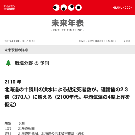
TOTAL FUTURE :
17033
TIME :
2026.08.09 06:17:30 >
2150
未来予測の詳細
環境分野
予測
の
2110 年
北海道の十勝川の洪水による想定死者数が、理論値の2.3
倍（370人）に増える（2100年代。平均気温の4度上昇を
仮定）
類型 ：
予測
出典 ：
北海道新聞
資料 ：
北海道開発局、北海道の洪水被害推計（9日）