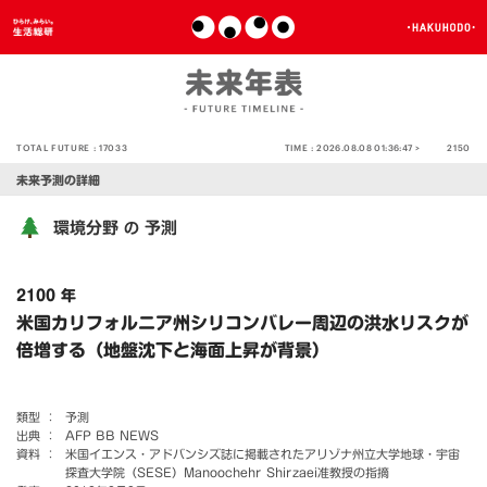
TOTAL FUTURE :
17033
TIME :
2026.08.08 01:36:47 >
2150
未来予測の詳細
環境分野
予測
の
2100 年
米国カリフォルニア州シリコンバレー周辺の洪水リスクが
倍増する（地盤沈下と海面上昇が背景）
類型 ：
予測
出典 ：
AFP BB NEWS
資料 ：
米国イエンス・アドバンシズ誌に掲載されたアリゾナ州立大学地球・宇宙
探査大学院（SESE）Manoochehr Shirzaei准教授の指摘