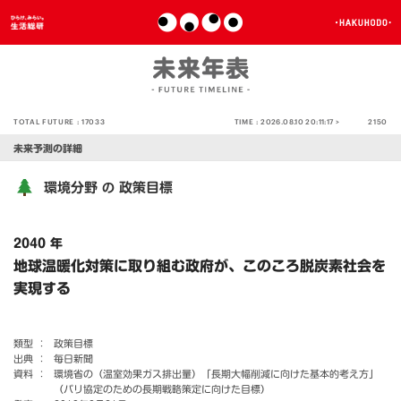
TOTAL FUTURE :
17033
TIME :
2026.08.10 20:11:17 >
2150
未来予測の詳細
環境分野
政策目標
の
2040 年
地球温暖化対策に取り組む政府が、このころ脱炭素社会を
実現する
類型 ：
政策目標
出典 ：
毎日新聞
資料 ：
環境省の（温室効果ガス排出量）「長期大幅削減に向けた基本的考え方」
（パリ協定のための長期戦略策定に向けた目標）