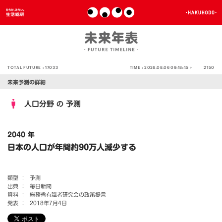
TOTAL FUTURE :
17033
TIME :
2026.08.06 09:18:45 >
2150
未来予測の詳細
人口分野
予測
の
2040 年
日本の人口が年間約90万人減少する
類型 ：
予測
出典 ：
毎日新聞
資料 ：
総務省有識者研究会の政策提言
発表 ：
2018年7月4日