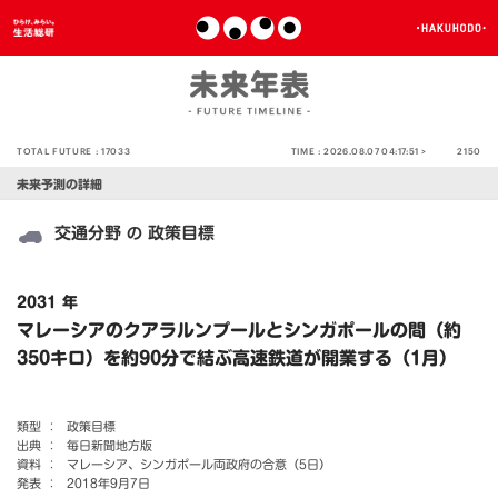
TOTAL FUTURE :
17033
TIME :
2026.08.07 04:17:51 >
2150
未来予測の詳細
交通分野
政策目標
の
2031 年
マレーシアのクアラルンプールとシンガポールの間（約
350キロ）を約90分で結ぶ高速鉄道が開業する（1月）
類型 ：
政策目標
出典 ：
毎日新聞地方版
資料 ：
マレーシア、シンガポール両政府の合意（5日）
発表 ：
2018年9月7日