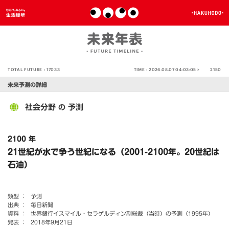
TOTAL FUTURE :
17033
TIME :
2026.08.07 04:03:05 >
2150
未来予測の詳細
社会分野
予測
の
2100 年
21世紀が水で争う世紀になる（2001-2100年。20世紀は
石油）
類型 ：
予測
出典 ：
毎日新聞
資料 ：
世界銀行イスマイル・セラゲルディン副総裁（当時）の予測（1995年）
発表 ：
2018年9月21日