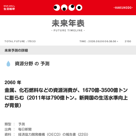
TOTAL FUTURE :
17033
TIME :
2026.08.06 06:38:56 >
2150
未来予測の詳細
資源分野
予測
の
2060 年
金属、化石燃料などの資源消費が、1670億-3500億トン
に膨らむ（2011年は790億トン。新興国の生活水準向上
が背景）
類型 ：
予測
出典 ：
毎日新聞
資料 ：
経済協力開発機構（OECD）の報告書（22日）