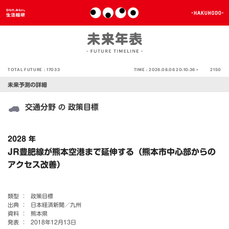
TOTAL FUTURE :
17033
TIME :
2026.08.06 20:10:36 >
2150
未来予測の詳細
交通分野
政策目標
の
2028 年
JR豊肥線が熊本空港まで延伸する（熊本市中心部からの
アクセス改善）
類型 ：
政策目標
出典 ：
日本経済新聞／九州
資料 ：
熊本県
発表 ：
2018年12月13日