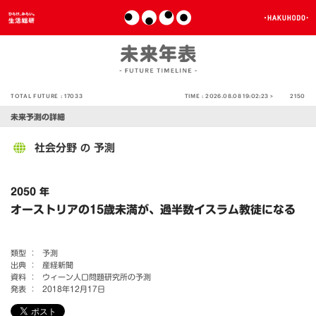
TOTAL FUTURE :
17033
TIME :
2026.08.08 19:02:23 >
2150
未来予測の詳細
社会分野
予測
の
2050 年
オーストリアの15歳未満が、過半数イスラム教徒になる
類型 ：
予測
出典 ：
産経新聞
資料 ：
ウィーン人口問題研究所の予測
発表 ：
2018年12月17日