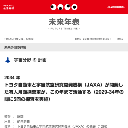
TOTAL FUTURE :
17033
TIME :
2026.08.08 09:34:28 >
2150
未来予測の詳細
宇宙分野
計画
の
2034 年
トヨタ自動車と宇宙航空研究開発機構（JAXA）が開発し
た有人月面探査車が、この年まで活動する（2029-34年の
間に5回の探査を実施）
類型 ：
計画
出典 ：
朝日新聞
資料 ：
トヨタ自動車と宇宙航空研究開発機構（JAXA）の発表（12日）