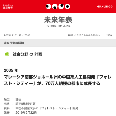
TOTAL FUTURE :
17033
TIME :
2026.08.06 09:25:51 >
2150
未来予測の詳細
社会分野
計画
の
2035 年
マレーシア南部ジョホール州の中国系人工島開発「フォレ
スト・シティー」が、70万人規模の都市に成長する
類型 ：
計画
出典 ：
読売新聞東京版
資料 ：
中国不動産大手の「フォレスト・シティー」開発
発表 ：
2019年2月22日