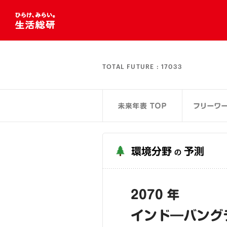
TOTAL FUTURE :
17033
環境分野
予測
の
2070 年
インド―バング