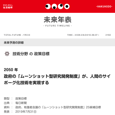
TOTAL FUTURE :
17033
TIME :
2026.08.08 10:39:37 >
2150
未来予測の詳細
技術分野
政策目標
の
2050 年
政府の「ムーンショット型研究開発制度」が、人間のサイ
ボーグ化技術を実現する
類型 ：
政策目標
出典 ：
毎日新聞
資料 ：
政府、有識者会議の「ムーンショット型研究開発制度」25候補目標
発表 ：
2019年7月31日