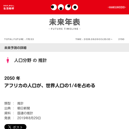
TOTAL FUTURE :
17033
TIME :
2026.08.09 03:20:53 >
2150
未来予測の詳細
人口分野
推計
の
2050 年
アフリカの人口が、世界人口の1/4を占める
類型 ：
推計
出典 ：
朝日新聞
資料 ：
国連の推計
発表 ：
2019年8月29日