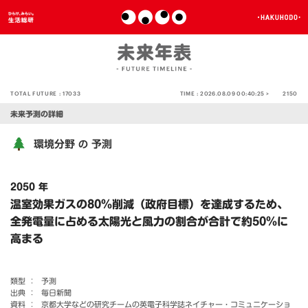
TOTAL FUTURE :
17033
TIME :
2026.08.09 00:40:25 >
2150
未来予測の詳細
環境分野
予測
の
2050 年
温室効果ガスの80％削減（政府目標）を達成するため、
全発電量に占める太陽光と風力の割合が合計で約50％に
高まる
類型 ：
予測
出典 ：
毎日新聞
資料 ：
京都大学などの研究チームの英電子科学誌ネイチャー・コミュニケーショ