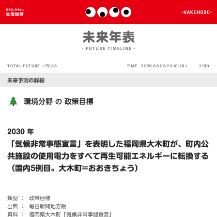
TOTAL FUTURE :
17033
TIME :
2026.08.06 23:10:28 >
2150
未来予測の詳細
環境分野
政策目標
の
2030 年
「気候非常事態宣言」を表明した福岡県大木町が、町内公
共施設の使用電力をすべて再生可能エネルギーに転換する
（国内5例目。大木町=おおきちょう）
類型 ：
政策目標
出典 ：
毎日新聞地方版
資料 ：
福岡県大木町「気候非常事態宣言」