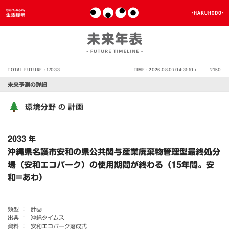
TOTAL FUTURE :
17033
TIME :
2026.08.07 04:31:10 >
2150
未来予測の詳細
環境分野
計画
の
2033 年
沖縄県名護市安和の県公共関与産業廃棄物管理型最終処分
場（安和エコパーク）の使用期間が終わる（15年間。安
和=あわ）
類型 ：
計画
出典 ：
沖縄タイムス
資料 ：
安和エコパーク落成式