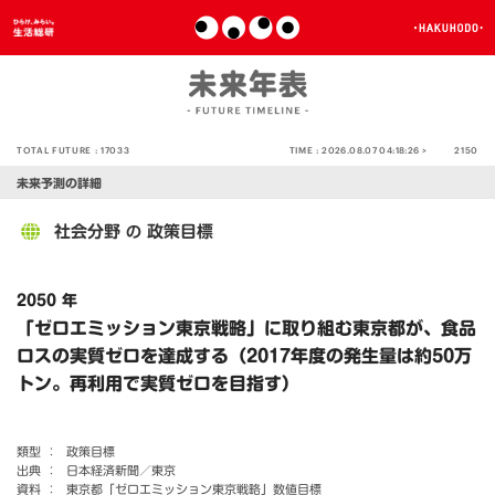
TOTAL FUTURE :
17033
TIME :
2026.08.07 04:18:26 >
2150
未来予測の詳細
社会分野
政策目標
の
2050 年
「ゼロエミッション東京戦略」に取り組む東京都が、食品
ロスの実質ゼロを達成する（2017年度の発生量は約50万
トン。再利用で実質ゼロを目指す）
類型 ：
政策目標
出典 ：
日本経済新聞／東京
資料 ：
東京都「ゼロエミッション東京戦略」数値目標