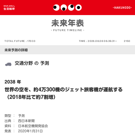
TOTAL FUTURE :
17033
TIME :
2026.08.06 06:39:31 >
2150
未来予測の詳細
交通分野
予測
の
2038 年
世界の空を、約4万300機のジェット旅客機が運航する
（2018年比で約7割増）
類型 ：
予測
出典 ：
西日本新聞
資料 ：
日本航空機開発協会
発表 ：
2020年1月31日