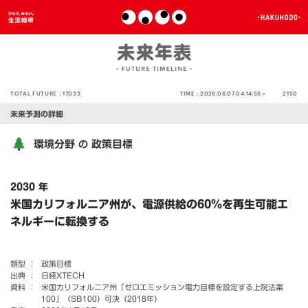
TOTAL FUTURE :
17033
TIME :
2026.08.07 04:14:56 >
2150
未来予測の詳細
環境分野
政策目標
の
2030 年
米国カリフォルニア州が、電源供給の60％を再生可能エ
ネルギーに転換する
類型 ：
政策目標
出典 ：
日経XTECH
資料 ：
米国カリフォルニア州「ゼロエミッション電力目標を設定する上院法案
100」（SB100）可決（2018年）